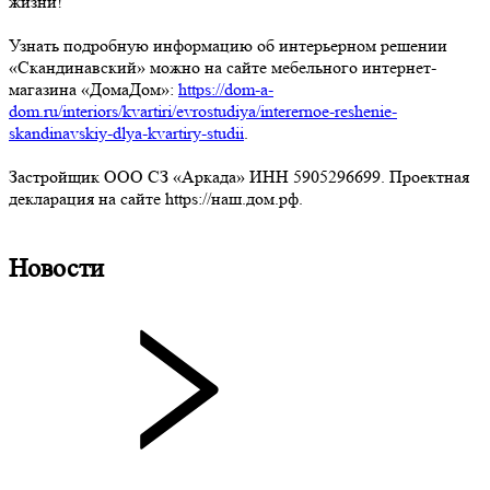
жизни!
Узнать подробную информацию об интерьерном решении
«Скандинавский» можно на сайте мебельного интернет-
магазина «ДомаДом»:
https://dom-a-
dom.ru/interiors/kvartiri/evrostudiya/interernoe-reshenie-
skandinavskiy-dlya-kvartiry-studii
.
Застройщик ООО СЗ «Аркада» ИНН 5905296699. Проектная
декларация на сайте https://наш.дом.рф.
Новости